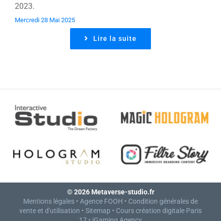
2023.
Mercredi 28 Mai 2025
Lire la suite
© 2026 Metaverse-studio.fr
Mentions légales
•
Agence FOOH
•
Condition générales de
vente et d'utilisation
•
Sitemap
•
Cours création digitale Paris
17
•
iGaming Agency