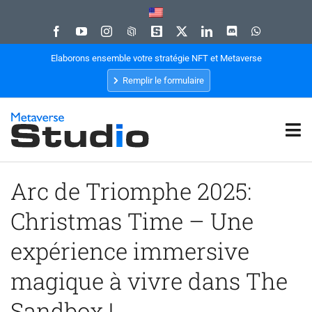
Passer
au
contenu
Elaborons ensemble votre stratégie NFT et Metaverse
Remplir le formulaire
Tog
Nav
Accueil
Arc de Triomphe 2025:
Christmas Time – Une
Expertise
expérience immersive
magique à vivre dans The
Agence Web3
Sandbox !