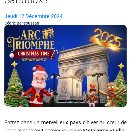
Workshops
Jeudi 12 Décembre 2024
Actualité
Cédric Bensoussan
Contact
Entrez dans un
merveilleux pays d'hiver
au cœur de
Paris avec le tout dernier jeu signé
Metaverse Studio
!