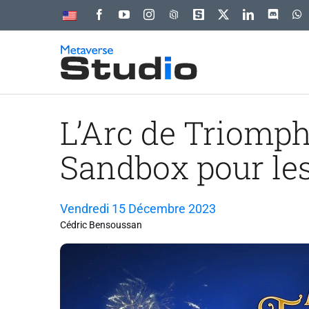
Passer
au
contenu
L’Arc de Triomph
Sandbox pour les 
Vendredi 15 Décembre 2023
Cédric Bensoussan