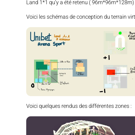
Land 1*1 qu'y a été retenu ( 96m*96m*128m)
Voici les schémas de conception du terrain virt
Voici quelques rendus des différentes zones :