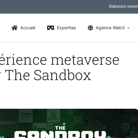
Elaborons ensem
Accueil
Expertise
Agence Web3
périence metaverse
r The Sandbox