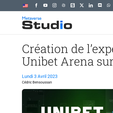
Passer
au
contenu
Création de l’ex
Unibet Arena su
Lundi 3 Avril 2023
Cédric Bensoussan